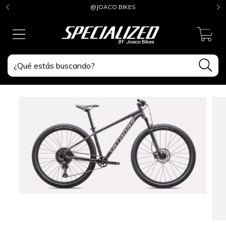
@JOACO.BIKES
0